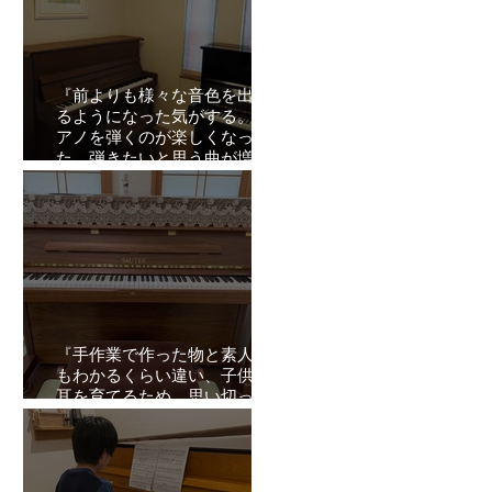
『前よりも様々な音色を出せ
るようになった気がする。ピ
アノを弾くのが楽しくなっ
た。弾きたいと思う曲が増え
た。』オーナーズボイスVol.4
『手作業で作った物と素人で
もわかるくらい違い、子供の
耳を育てるため、思い切って
購入』オーナーズボイスVol.3