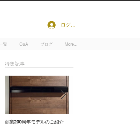
ログイン
一覧
Q&A
ブログ
More...
特集記事
創業200周年モデルのご紹介
雑誌「ショパン9月号」に記事
載されました