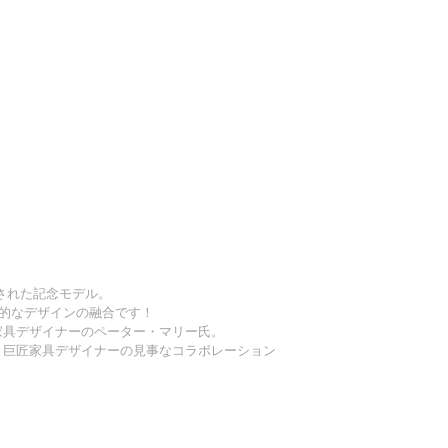
された記念モデル。
代的なデザインの融合です！
家具デザイナーのペーター・マリー氏。
と巨匠家具デザイナーの見事なコラボレーション