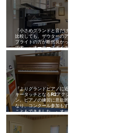
『小さめグランドと音だけを
比較しても、ザウターのアッ
プライトの方が断然良かった
です。』オーナーズボイス
Vol.6
『よりグランドピアノに近い
キータッチとなるR2アクショ
ン。ピアノの練習に意欲的に
なり、コンクール参加もする
こともできました。』オーナ
ーズボイスVol.5