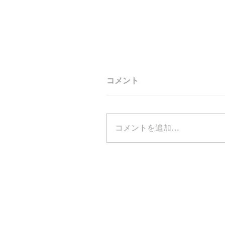
コメント
コメントを追加…
リーン・ロゼの家具とザ
アノがつくる、心地よい
空間｜ 店舗限定コラボレ
ン