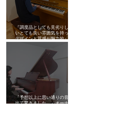
『調度品としても見劣りしな
いとても良い雰囲気を持った
デザインと質感が魅力的』オ
ーナーズボイスVol.2
『予想以上に思い通りの音が
出て驚きました。』オーナー
ズボイスVol.1