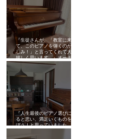
『生徒さんが、「教室に来
て、このピアノを弾くのが楽
しみ！」と言ってくれて大変
嬉しく思います。』オーナー
ズボイスVol.10
『人生最後のピアノ選びにな
ると思い、満足いくものを選
ぼう！と思っていました。』
オーナーズボイスVol.9