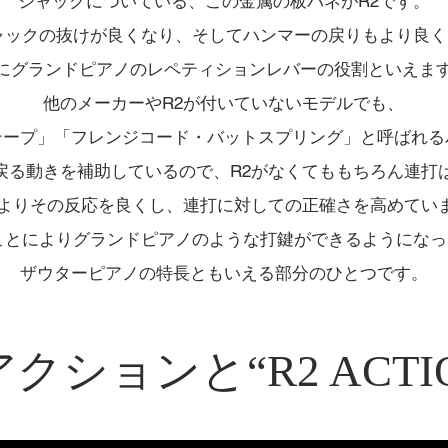
ジャックについている、この金属の板バネがR2です。
ャックの抜けが良くなり、そしてハンマーの戻りもより良
にグランドピアノのレペティションレバーの役割といえま
他のメーカーやR2が付いていないモデルでも、
テープ」「フレンジコード・バットスプリング」と呼ばれる
戻る動きを補助しているので、R2がなくてももちろん連打
はよりその反応を良くし、連打に対しての正確さを高めてい
ことによりグランドピアノのような打鍵ができるようにな
ザウターピアノの特長ともいえる部分のひとつです。
クションと“R2 ACTI