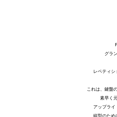
グラ
レペティショ
これは、鍵盤
素早く
アップライ
縦型のため