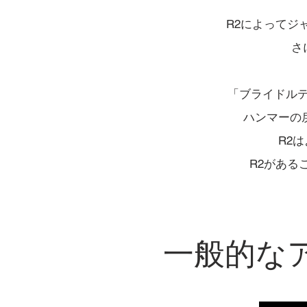
R2によってジ
さ
「ブライドル
ハンマーの
R2
R2がある
一般的なア