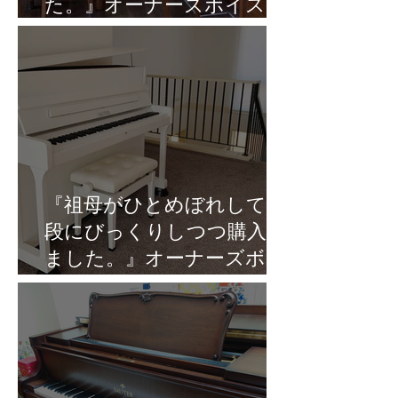
た。』オーナーズボイス
Vol.9
『祖母がひとめぼれして値
段にびっくりしつつ購入し
ました。』オーナーズボイ
スVol.8