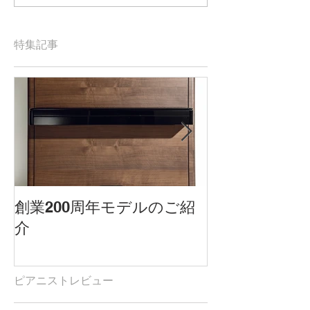
になると思い、満足いく
良くなってきて
ものを選ぼう！と思って
分自身の練習も
いました。』オーナーズ
ってきました。
特集記事
ボイスVol.9
ーズボイスVol.7
創業200周年モデルのご紹
雑誌「ショパ
介
記事掲載され
ピアニストレビュー