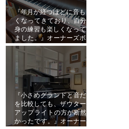
『年月が経つほどに音も良
くなってきており、自分自
身の練習も楽しくなってき
ました。』オーナーズボイ
スVol.7
『小さめグランドと音だけ
を比較しても、ザウターの
アップライトの方が断然良
かったです。』オーナーズ