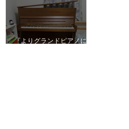
ボイスVol.6
『よりグランドピアノに近
いキータッチとなるR2アク
ション。ピアノの練習に意
欲的になり、コンクール参
加もすることもできまし
た。』オーナーズボイス
Vol.5
『前よりも様々な音色を出