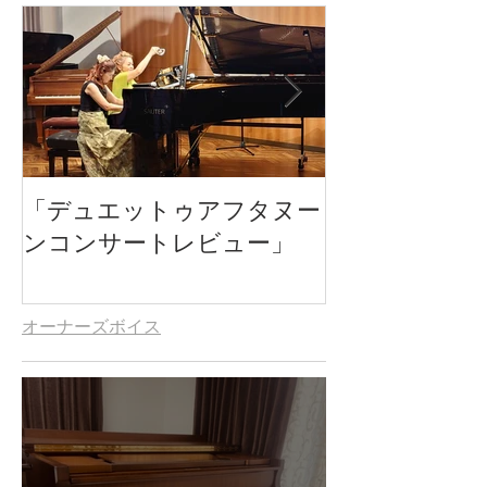
「デュエットゥアフタヌー
北垣彩＆今田
ンコンサートレビュー」
ンコンサート
オーナーズボイス