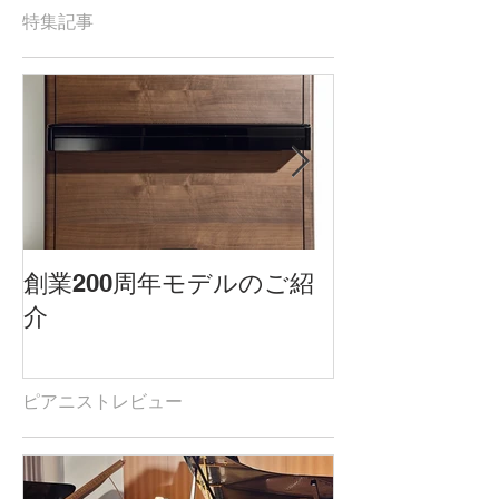
特集記事
創業200周年モデルのご紹
雑誌「ショパ
介
記事掲載され
ピアニストレビュー