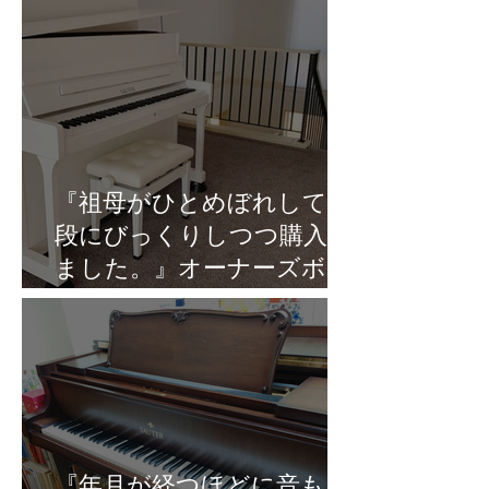
『祖母がひとめぼれして値
段にびっくりしつつ購入し
ました。』オーナーズボイ
スVol.8
『年月が経つほどに音も良