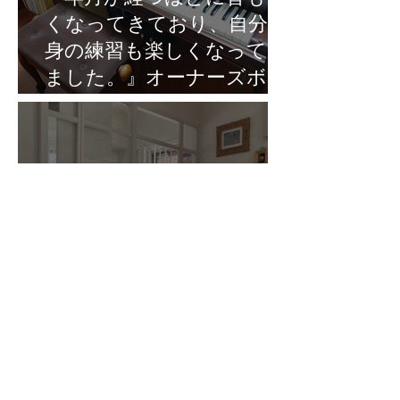
くなってきており、自分自
身の練習も楽しくなってき
ました。』オーナーズボイ
スVol.7
『小さめグランドと音だけ
を比較しても、ザウターの
アップライトの方が断然良
かったです。』オーナーズ
ボイスVol.6