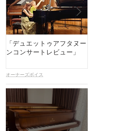
「デュエットゥアフタヌー
北垣彩＆今田
ンコンサートレビュー」
ンコンサート
オーナーズボイス