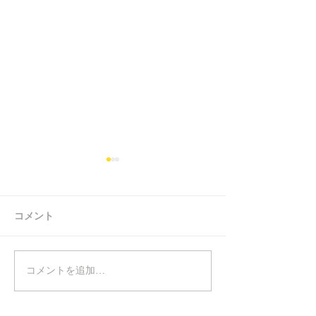
コメント
コメントを追加…
「デュエットゥアフタヌ
北垣彩＆今田篤
ーンコンサートレビュ
ーンコンサート
ー」