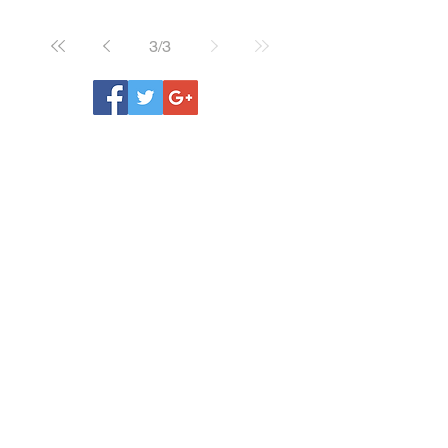
3
/
3
商品・ご試弾に関するお問合せに関しましては、お近くのザ
ウターピアノ展示店にお問合せ、
もしくは下記お問合せフォームよりご連絡下さい。
ザウター展示店はこちらをご覧ください
ザウター全般についてのお問合せは、下記フリーダイヤル・
お問合せフォームよりご連絡下さい。